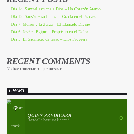
Día 14: Samuel escucha a Dios – Un Corazón Atento
Día 12: Sansón y su Fuerza – Gracia en el Fracaso
Día 7: Moisés y la Zarza – El Llamado Divino
Día 6: José en Egipto – Propósito en el Dolor
Día 5: El Sacrificio de Isaac – Dios Proveerá
RECENT COMMENTS
No hay comentarios que mostrar.
CHART
1
QUIEN PREDICARA
Rondalla bautista libertad