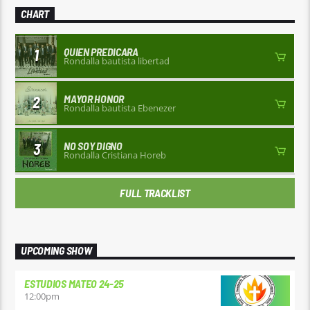
CHART
QUIEN PREDICARA
1
Rondalla bautista libertad
MAYOR HONOR
2
Rondalla bautista Ebenezer
NO SOY DIGNO
3
Rondalla Cristiana Horeb
FULL TRACKLIST
UPCOMING SHOW
ESTUDIOS MATEO 24-25
12:00
pm