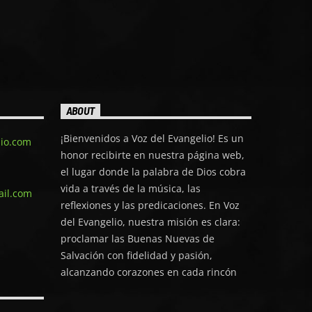
vidas por medio del poder de la verdad
revelada en las Escrituras. Con un amor
genuino por la Iglesia y una firme
defensa de la fe bautista fundamental,
el Pastor José Luis Torres continúa
siendo una voz de instrucción,
esperanza y fidelidad en tiempos
donde la verdad necesita ser
ABOUT
proclamada con valentía.
¡Bienvenidos a Voz del Evangelio! Es un
lio.com
honor recibirte en nuestra página web,
el lugar donde la palabra de Dios cobra
vida a través de la música, las
ail.com
reflexiones y las predicaciones. En Voz
del Evangelio, nuestra misión es clara:
proclamar las Buenas Nuevas de
Salvación con fidelidad y pasión,
alcanzando corazones en cada rincón