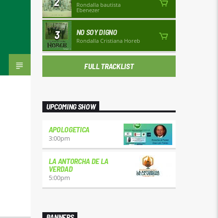
2
Rondalla bautista
Ebenezer
NO SOY DIGNO
3
Rondalla Cristiana Horeb
FULL TRACKLIST
UPCOMING SHOW
APOLOGETICA
3:00
pm
LA ANTORCHA DE LA
VERDAD
5:00
pm
BANNERS