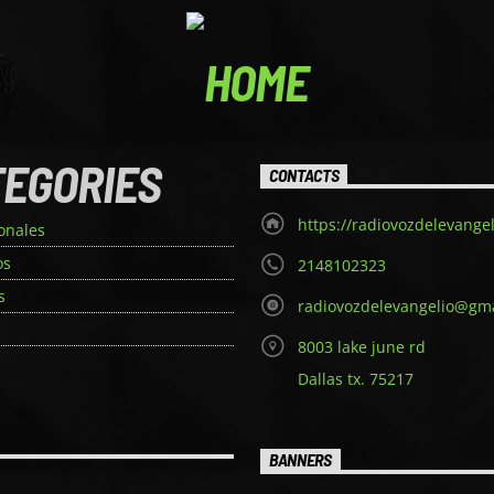
TEGORIES
CONTACTS
https://radiovozdelevange
onales
os
2148102323
s
radiovozdelevangelio@gm
a
8003 lake june rd
Dallas tx. 75217
BANNERS