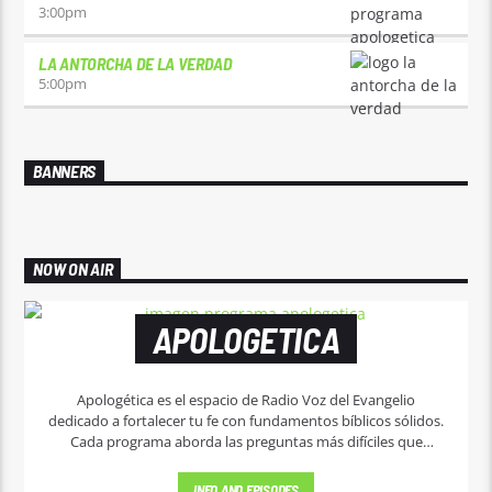
3:00
pm
LA ANTORCHA DE LA VERDAD
5:00
pm
BANNERS
NOW ON AIR
APOLOGETICA
Apologética es el espacio de Radio Voz del Evangelio
dedicado a fortalecer tu fe con fundamentos bíblicos sólidos.
Cada programa aborda las preguntas más difíciles que
enfrenta el cristiano de hoy: ¿cómo defender la fe ante el
escepticismo? ¿Qué responde la Biblia a las dudas más
INFO AND EPISODES