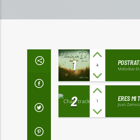
1
POSTRAT
4
Melodias Et
2
ERES MI 
1
Joan Zamor