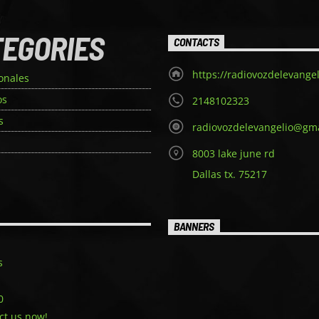
TEGORIES
CONTACTS
https://radiovozdelevange
onales
os
2148102323
s
radiovozdelevangelio@gm
a
8003 lake june rd
Dallas tx. 75217
BANNERS
s
0
ct us now!