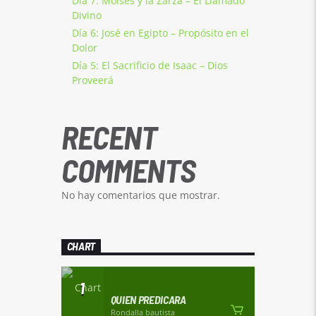
Día 7: Moisés y la Zarza – El Llamado
Divino
Día 6: José en Egipto – Propósito en el
Dolor
Día 5: El Sacrificio de Isaac – Dios
Proveerá
RECENT
COMMENTS
No hay comentarios que mostrar.
CHART
1
QUIEN PREDICARA
Rondalla bautista