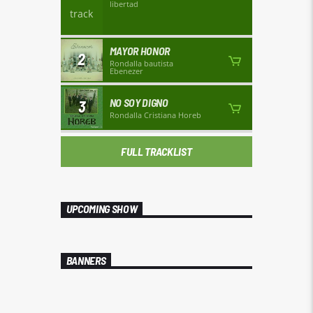
libertad
MAYOR HONOR
2
Rondalla bautista
Ebenezer
NO SOY DIGNO
3
Rondalla Cristiana Horeb
FULL TRACKLIST
UPCOMING SHOW
BANNERS