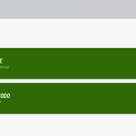
E
ernas
TODO
a